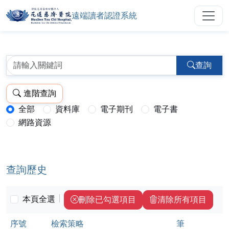
遠端讀者認證系統
花蓮慈濟醫院圖書館遠端讀者認證
跳到主要內容
:::
:::
查詢
進階查詢
全部
資料庫
電子期刊
電子書
查詢模式：
網路資源
查詢歷史
本頁全選
刪除已勾選項目
清除所有項目
序號
檢索策略
筆