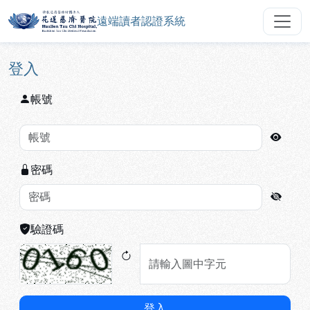
遠端讀者認證系統
花蓮慈濟醫院圖書館遠端讀者認證
跳到主要內容
:::
:::
登入
帳號
密碼
驗證碼
登入